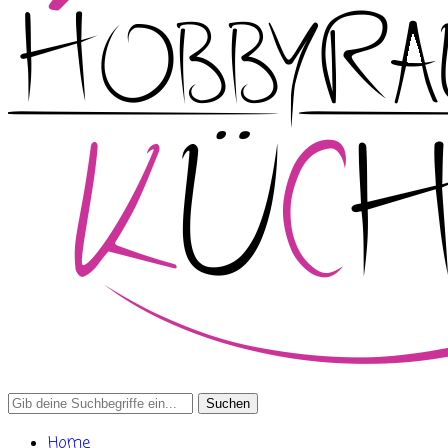
Search
for:
Home