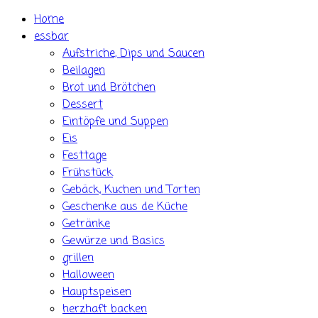
Skip
Home
to
essbar
content
Aufstriche, Dips und Saucen
Beilagen
Brot und Brötchen
Dessert
Eintöpfe und Suppen
Eis
Festtage
Frühstück
Gebäck, Kuchen und Torten
Geschenke aus de Küche
Getränke
Gewürze und Basics
grillen
Halloween
Hauptspeisen
herzhaft backen