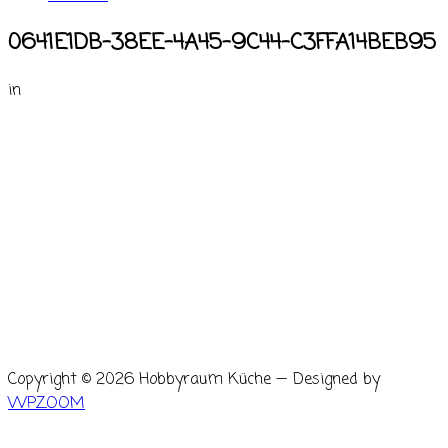
0641E1DB-38EE-4A45-9C44-C3FFA14BEB95
in
Copyright © 2026 Hobbyraum Küche
— Designed by
WPZOOM