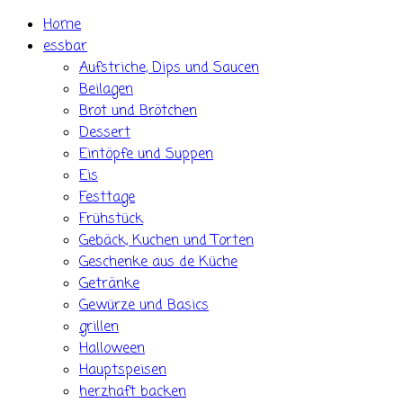
Skip
Home
to
essbar
content
Aufstriche, Dips und Saucen
Beilagen
Brot und Brötchen
Dessert
Eintöpfe und Suppen
Eis
Festtage
Frühstück
Gebäck, Kuchen und Torten
Geschenke aus de Küche
Getränke
Gewürze und Basics
grillen
Halloween
Hauptspeisen
herzhaft backen