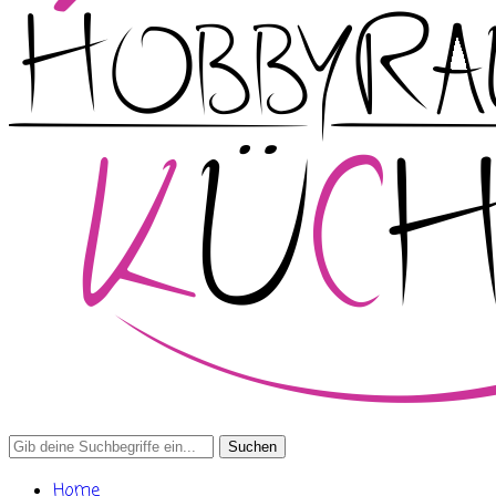
Search
for:
Home