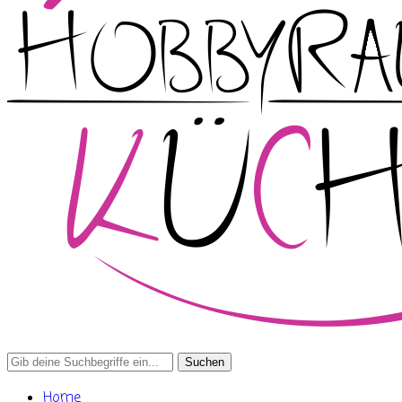
Search
for:
Home