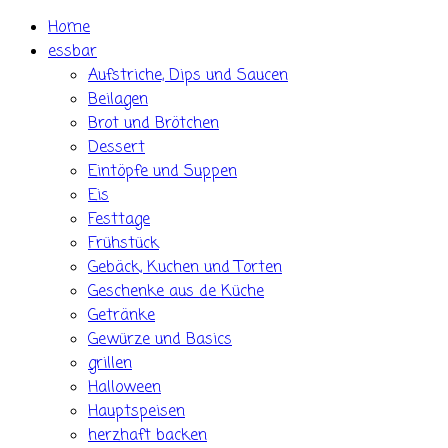
Skip
Home
to
essbar
content
Aufstriche, Dips und Saucen
Beilagen
Brot und Brötchen
Dessert
Eintöpfe und Suppen
Eis
Festtage
Frühstück
Gebäck, Kuchen und Torten
Geschenke aus de Küche
Getränke
Gewürze und Basics
grillen
Halloween
Hauptspeisen
herzhaft backen