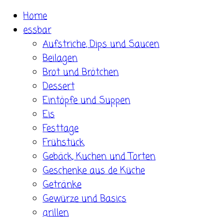
Skip
Home
to
essbar
content
Aufstriche, Dips und Saucen
Beilagen
Brot und Brötchen
Dessert
Eintöpfe und Suppen
Eis
Festtage
Frühstück
Gebäck, Kuchen und Torten
Geschenke aus de Küche
Getränke
Gewürze und Basics
grillen