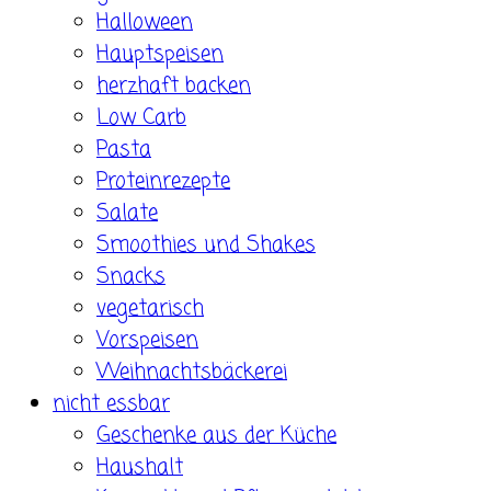
Halloween
Hauptspeisen
herzhaft backen
Low Carb
Pasta
Proteinrezepte
Salate
Smoothies und Shakes
Snacks
vegetarisch
Vorspeisen
Weihnachtsbäckerei
nicht essbar
Geschenke aus der Küche
Haushalt