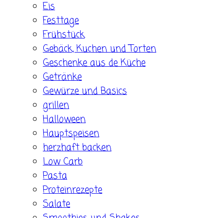
Eis
Festtage
Frühstück
Gebäck, Kuchen und Torten
Geschenke aus de Küche
Getränke
Gewürze und Basics
grillen
Halloween
Hauptspeisen
herzhaft backen
Low Carb
Pasta
Proteinrezepte
Salate