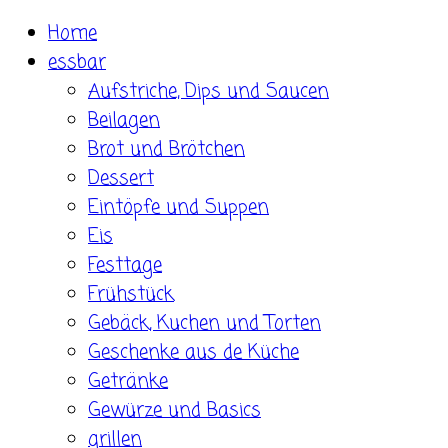
Skip
Home
to
essbar
content
Aufstriche, Dips und Saucen
Beilagen
Brot und Brötchen
Dessert
Eintöpfe und Suppen
Eis
Festtage
Frühstück
Gebäck, Kuchen und Torten
Geschenke aus de Küche
Getränke
Gewürze und Basics
grillen