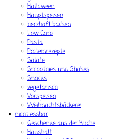
Halloween
Hauptspeisen
herzhaft backen
Low Carb
Pasta
Proteinrezepte
Salate
Smoothies und Shakes
Snacks
vegetarisch
Vorspeisen
Weihnachtsbäckerei
nicht essbar
Geschenke aus der Küche
Haushalt