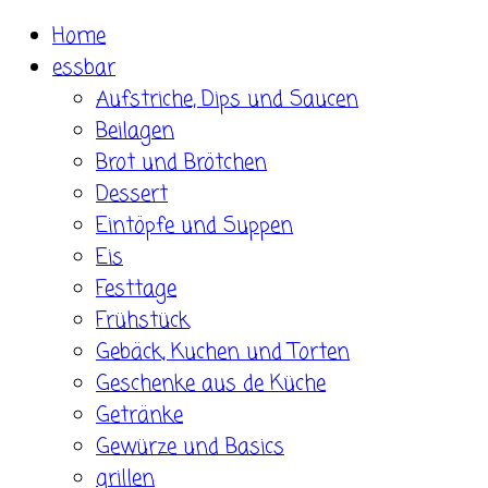
Skip
Home
to
essbar
content
Aufstriche, Dips und Saucen
Beilagen
Brot und Brötchen
Dessert
Eintöpfe und Suppen
Eis
Festtage
Frühstück
Gebäck, Kuchen und Torten
Geschenke aus de Küche
Getränke
Gewürze und Basics
grillen