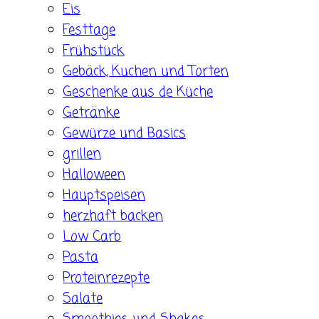
Eis
Festtage
Frühstück
Gebäck, Kuchen und Torten
Geschenke aus de Küche
Getränke
Gewürze und Basics
grillen
Halloween
Hauptspeisen
herzhaft backen
Low Carb
Pasta
Proteinrezepte
Salate