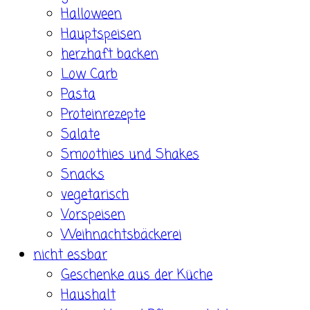
Halloween
Hauptspeisen
herzhaft backen
Low Carb
Pasta
Proteinrezepte
Salate
Smoothies und Shakes
Snacks
vegetarisch
Vorspeisen
Weihnachtsbäckerei
nicht essbar
Geschenke aus der Küche
Haushalt