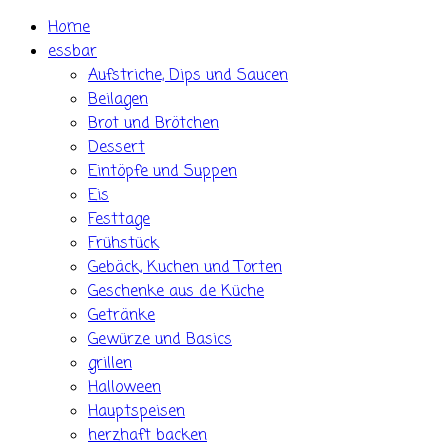
Skip
Home
to
essbar
content
Aufstriche, Dips und Saucen
Beilagen
Brot und Brötchen
Dessert
Eintöpfe und Suppen
Eis
Festtage
Frühstück
Gebäck, Kuchen und Torten
Geschenke aus de Küche
Getränke
Gewürze und Basics
grillen
Halloween
Hauptspeisen
herzhaft backen