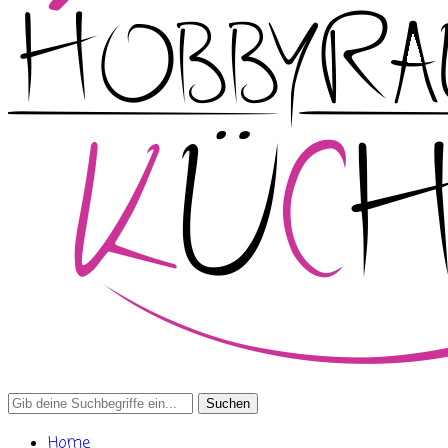
Search
for:
Home