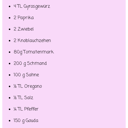
4 TL Gyrosgewürz
2 Paprika
2 Zwiebel
2 Knoblauchzehen
80g Tomatenmark
200 g Schmand
100 g Sahne
½ TL Oregano
½ TL Salz
¼ TL Pfeffer
150 g Gouda