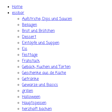
Skip
Home
to
essbar
content
Aufstriche, Dips und Saucen
Beilagen
Brot und Brötchen
Dessert
Eintöpfe und Suppen
Eis
Festtage
Frühstück
Gebäck, Kuchen und Torten
Geschenke aus de Küche
Getränke
Gewürze und Basics
grillen
Halloween
Hauptspeisen
herzhaft backen