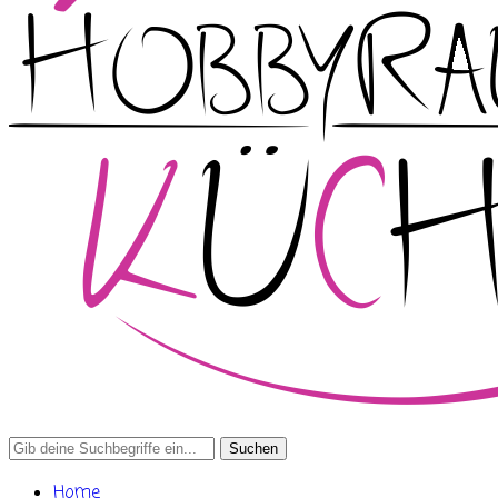
Search
for:
Home