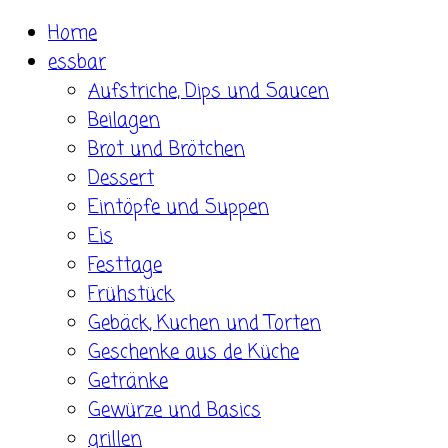
Skip
Home
to
essbar
content
Aufstriche, Dips und Saucen
Beilagen
Brot und Brötchen
Dessert
Eintöpfe und Suppen
Eis
Festtage
Frühstück
Gebäck, Kuchen und Torten
Geschenke aus de Küche
Getränke
Gewürze und Basics
grillen