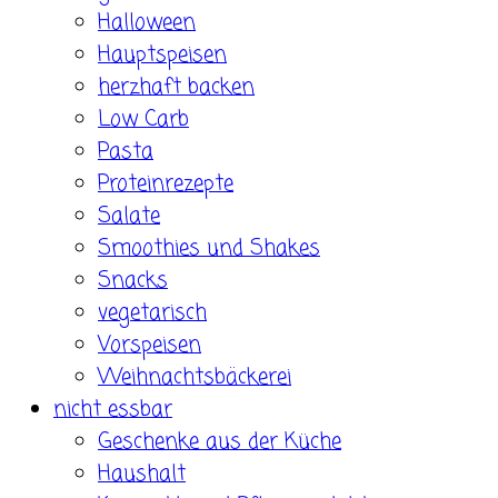
Halloween
Hauptspeisen
herzhaft backen
Low Carb
Pasta
Proteinrezepte
Salate
Smoothies und Shakes
Snacks
vegetarisch
Vorspeisen
Weihnachtsbäckerei
nicht essbar
Geschenke aus der Küche
Haushalt