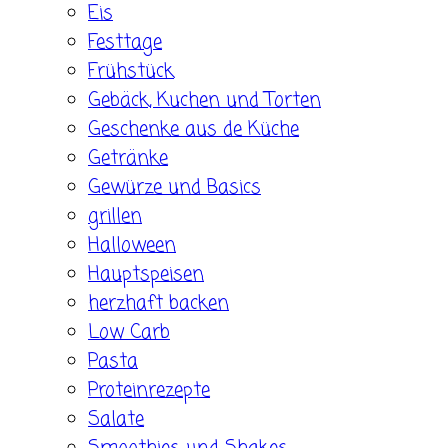
Eis
Festtage
Frühstück
Gebäck, Kuchen und Torten
Geschenke aus de Küche
Getränke
Gewürze und Basics
grillen
Halloween
Hauptspeisen
herzhaft backen
Low Carb
Pasta
Proteinrezepte
Salate