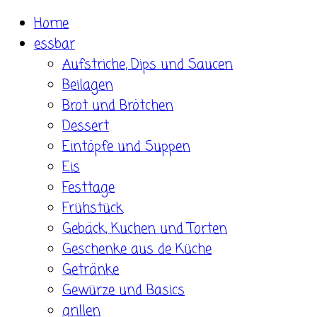
Skip
Home
to
essbar
content
Aufstriche, Dips und Saucen
Beilagen
Brot und Brötchen
Dessert
Eintöpfe und Suppen
Eis
Festtage
Frühstück
Gebäck, Kuchen und Torten
Geschenke aus de Küche
Getränke
Gewürze und Basics
grillen