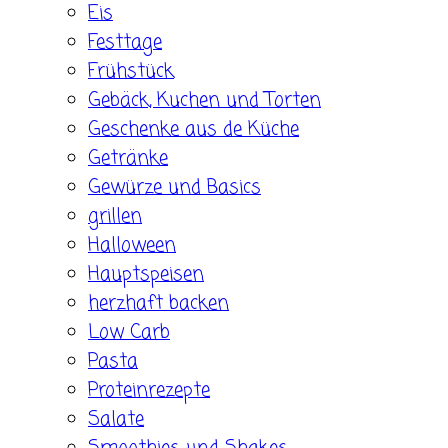
Eis
Festtage
Frühstück
Gebäck, Kuchen und Torten
Geschenke aus de Küche
Getränke
Gewürze und Basics
grillen
Halloween
Hauptspeisen
herzhaft backen
Low Carb
Pasta
Proteinrezepte
Salate