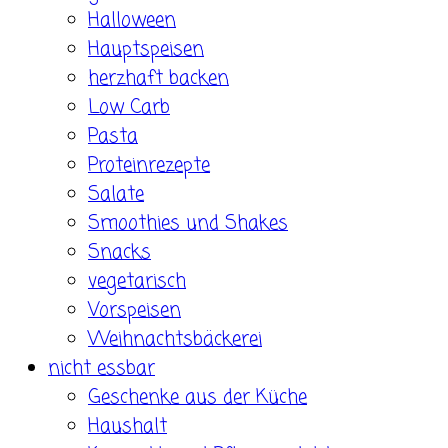
Halloween
Hauptspeisen
herzhaft backen
Low Carb
Pasta
Proteinrezepte
Salate
Smoothies und Shakes
Snacks
vegetarisch
Vorspeisen
Weihnachtsbäckerei
nicht essbar
Geschenke aus der Küche
Haushalt