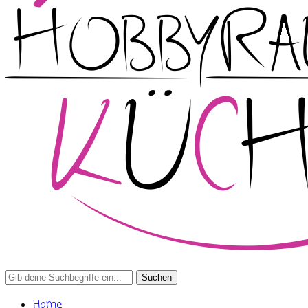
Search
for:
Home