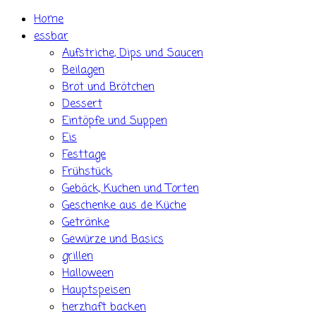
Skip
Home
to
essbar
content
Aufstriche, Dips und Saucen
Beilagen
Brot und Brötchen
Dessert
Eintöpfe und Suppen
Eis
Festtage
Frühstück
Gebäck, Kuchen und Torten
Geschenke aus de Küche
Getränke
Gewürze und Basics
grillen
Halloween
Hauptspeisen
herzhaft backen