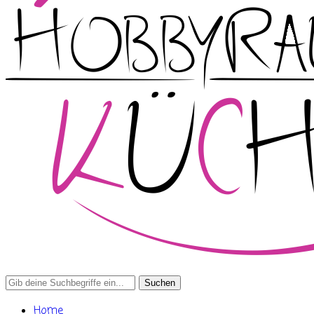
Search
for:
Home