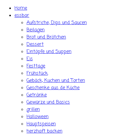
Skip
Home
to
essbar
content
Aufstriche, Dips und Saucen
Beilagen
Brot und Brötchen
Dessert
Eintöpfe und Suppen
Eis
Festtage
Frühstück
Gebäck, Kuchen und Torten
Geschenke aus de Küche
Getränke
Gewürze und Basics
grillen
Halloween
Hauptspeisen
herzhaft backen