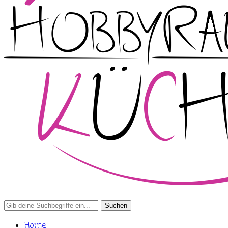
Search
for:
Home