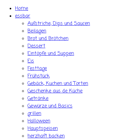
Skip
Home
to
essbar
content
Aufstriche, Dips und Saucen
Beilagen
Brot und Brötchen
Dessert
Eintöpfe und Suppen
Eis
Festtage
Frühstück
Gebäck, Kuchen und Torten
Geschenke aus de Küche
Getränke
Gewürze und Basics
grillen
Halloween
Hauptspeisen
herzhaft backen