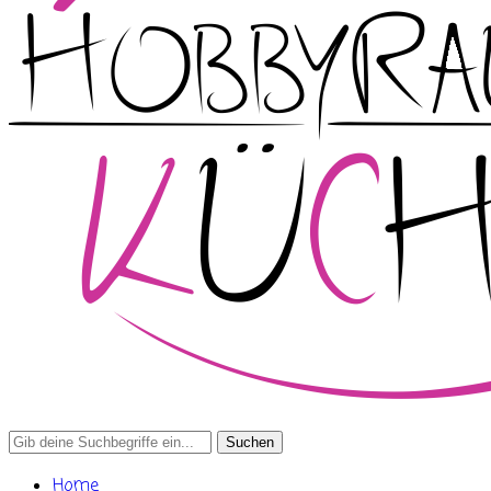
Search
for:
Home