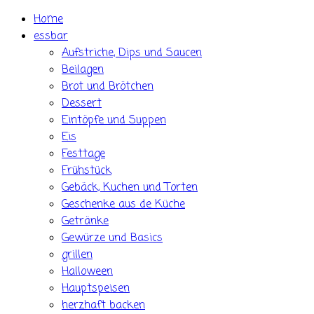
Skip
Home
to
essbar
content
Aufstriche, Dips und Saucen
Beilagen
Brot und Brötchen
Dessert
Eintöpfe und Suppen
Eis
Festtage
Frühstück
Gebäck, Kuchen und Torten
Geschenke aus de Küche
Getränke
Gewürze und Basics
grillen
Halloween
Hauptspeisen
herzhaft backen