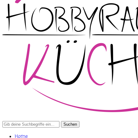
Search
for:
Home