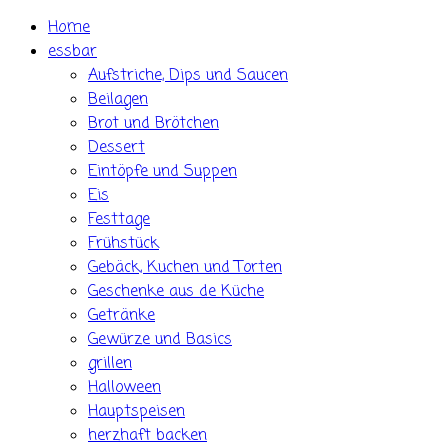
Skip
Home
to
essbar
content
Aufstriche, Dips und Saucen
Beilagen
Brot und Brötchen
Dessert
Eintöpfe und Suppen
Eis
Festtage
Frühstück
Gebäck, Kuchen und Torten
Geschenke aus de Küche
Getränke
Gewürze und Basics
grillen
Halloween
Hauptspeisen
herzhaft backen