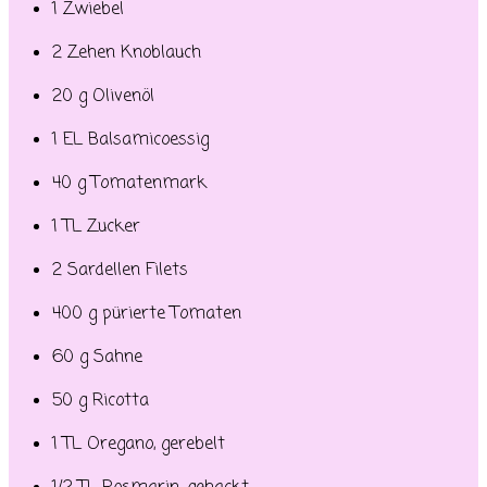
1 Zwiebel
2 Zehen Knoblauch
20 g Olivenöl
1 EL Balsamicoessig
40 g Tomatenmark
1 TL Zucker
2 Sardellen Filets
400 g pürierte Tomaten
60 g Sahne
50 g Ricotta
1 TL Oregano, gerebelt