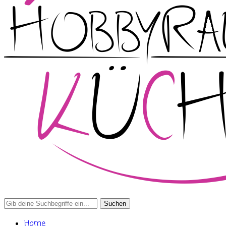
Search
for:
Home