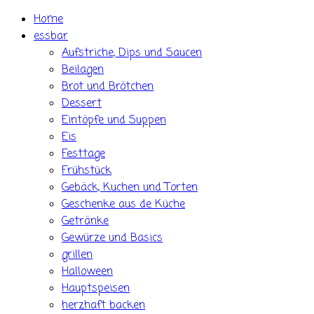
Skip
Home
to
essbar
content
Aufstriche, Dips und Saucen
Beilagen
Brot und Brötchen
Dessert
Eintöpfe und Suppen
Eis
Festtage
Frühstück
Gebäck, Kuchen und Torten
Geschenke aus de Küche
Getränke
Gewürze und Basics
grillen
Halloween
Hauptspeisen
herzhaft backen