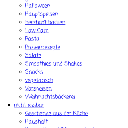
Halloween
Hauptspeisen
herzhaft backen
Low Carb
Pasta
Proteinrezepte
Salate
Smoothies und Shakes
Snacks
vegetarisch
Vorspeisen
Weihnachtsbäckerei
nicht essbar
Geschenke aus der Küche
Haushalt