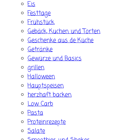
Eis
Festtage
Frühstück
Gebäck, Kuchen und Torten
Geschenke aus de Küche
Getränke
Gewürze und Basics
grillen
Halloween
Hauptspeisen
herzhaft backen
Low Carb
Pasta
Proteinrezepte
Salate