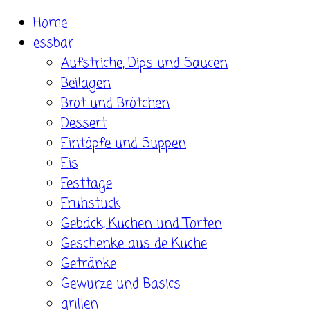
Skip
Home
to
essbar
content
Aufstriche, Dips und Saucen
Beilagen
Brot und Brötchen
Dessert
Eintöpfe und Suppen
Eis
Festtage
Frühstück
Gebäck, Kuchen und Torten
Geschenke aus de Küche
Getränke
Gewürze und Basics
grillen