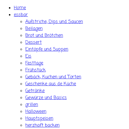
Skip
Home
to
essbar
content
Aufstriche, Dips und Saucen
Beilagen
Brot und Brötchen
Dessert
Eintöpfe und Suppen
Eis
Festtage
Frühstück
Gebäck, Kuchen und Torten
Geschenke aus de Küche
Getränke
Gewürze und Basics
grillen
Halloween
Hauptspeisen
herzhaft backen