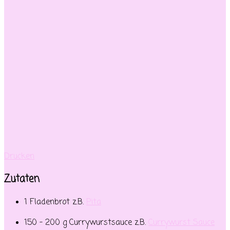
Drucken
Zutaten
1 Fladenbrot z.B.
Pita
150 – 200 g Currywurstsauce z.B.
Currywurst Sauce