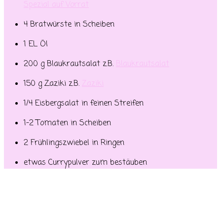
Spezial auf Vorrat
4 Bratwürste in Scheiben
1 EL Öl
200 g Blaukrautsalat z.B.
Blaukrautsalat
150 g Zaziki z.B.
Zaziki
1/4 Eisbergsalat in feinen Streifen
1-2 Tomaten in Scheiben
2 Frühlingszwiebel in Ringen
etwas Currypulver zum bestäuben