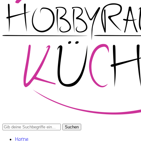
Search
for:
Home