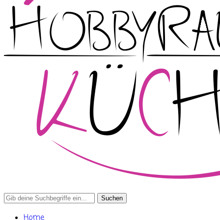
Search
for:
Home