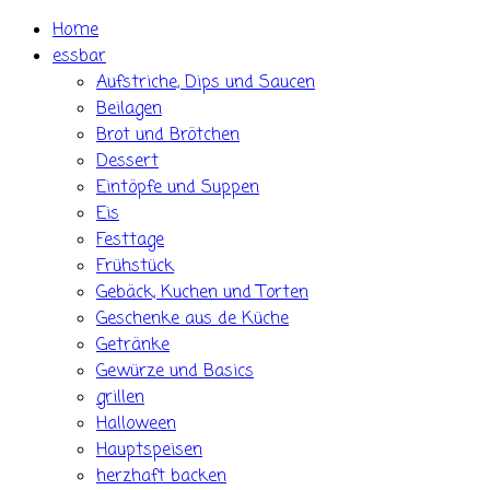
Skip
Home
to
essbar
content
Aufstriche, Dips und Saucen
Beilagen
Brot und Brötchen
Dessert
Eintöpfe und Suppen
Eis
Festtage
Frühstück
Gebäck, Kuchen und Torten
Geschenke aus de Küche
Getränke
Gewürze und Basics
grillen
Halloween
Hauptspeisen
herzhaft backen