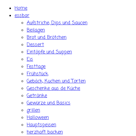
Skip
Home
to
essbar
content
Aufstriche, Dips und Saucen
Beilagen
Brot und Brötchen
Dessert
Eintöpfe und Suppen
Eis
Festtage
Frühstück
Gebäck, Kuchen und Torten
Geschenke aus de Küche
Getränke
Gewürze und Basics
grillen
Halloween
Hauptspeisen
herzhaft backen