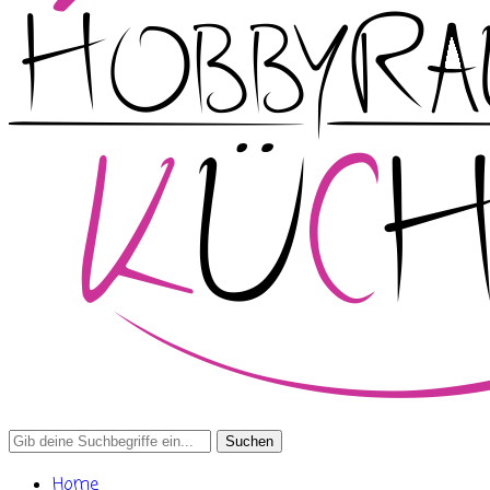
Search
for:
Home