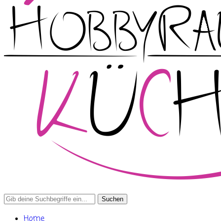
Search
for:
Home