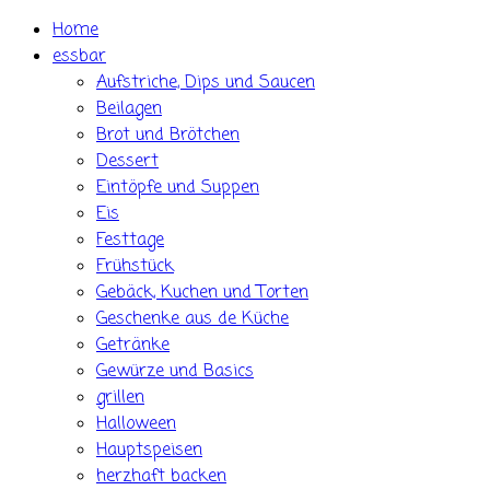
Skip
Home
to
essbar
content
Aufstriche, Dips und Saucen
Beilagen
Brot und Brötchen
Dessert
Eintöpfe und Suppen
Eis
Festtage
Frühstück
Gebäck, Kuchen und Torten
Geschenke aus de Küche
Getränke
Gewürze und Basics
grillen
Halloween
Hauptspeisen
herzhaft backen