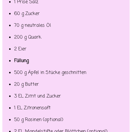
1 Prise Salz
60 g Zucker
70 g neutrales Öl
200 g Quark
2 Eier
Füllung
500 g Äpfel in Stücke geschnitten
20 g Butter
3 EL Zimt und Zucker
1 EL Zitronensaft
50 g Rosinen (optional)
2 EL Mandelstifte oder Blättchen (optional)