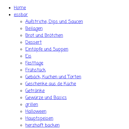
Skip
Home
to
essbar
content
Aufstriche, Dips und Saucen
Beilagen
Brot und Brötchen
Dessert
Eintöpfe und Suppen
Eis
Festtage
Frühstück
Gebäck, Kuchen und Torten
Geschenke aus de Küche
Getränke
Gewürze und Basics
grillen
Halloween
Hauptspeisen
herzhaft backen