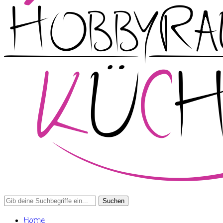
Search
for:
Home