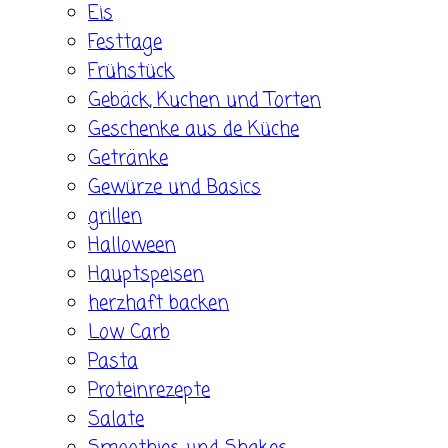
Eis
Festtage
Frühstück
Gebäck, Kuchen und Torten
Geschenke aus de Küche
Getränke
Gewürze und Basics
grillen
Halloween
Hauptspeisen
herzhaft backen
Low Carb
Pasta
Proteinrezepte
Salate