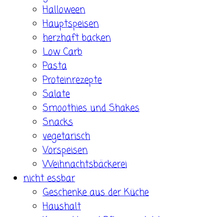
Halloween
Hauptspeisen
herzhaft backen
Low Carb
Pasta
Proteinrezepte
Salate
Smoothies und Shakes
Snacks
vegetarisch
Vorspeisen
Weihnachtsbäckerei
nicht essbar
Geschenke aus der Küche
Haushalt