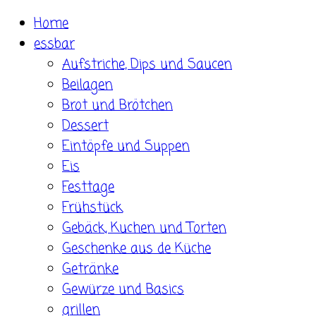
Skip
Home
to
essbar
content
Aufstriche, Dips und Saucen
Beilagen
Brot und Brötchen
Dessert
Eintöpfe und Suppen
Eis
Festtage
Frühstück
Gebäck, Kuchen und Torten
Geschenke aus de Küche
Getränke
Gewürze und Basics
grillen