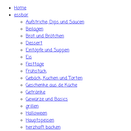
Skip
Home
to
essbar
content
Aufstriche, Dips und Saucen
Beilagen
Brot und Brötchen
Dessert
Eintöpfe und Suppen
Eis
Festtage
Frühstück
Gebäck, Kuchen und Torten
Geschenke aus de Küche
Getränke
Gewürze und Basics
grillen
Halloween
Hauptspeisen
herzhaft backen