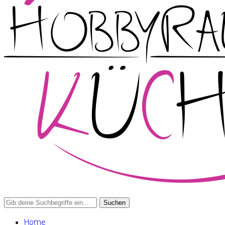
Search
for:
Home