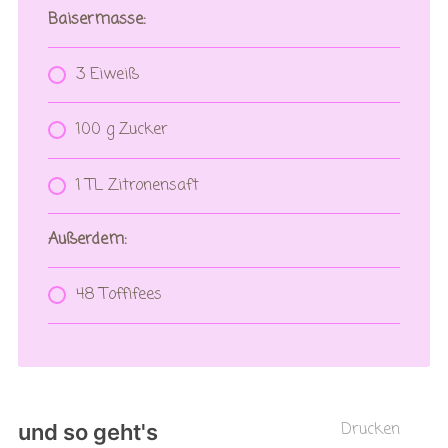
Baisermasse:
3 Eiweiß
100 g Zucker
1 TL Zitronensaft
Außerdem:
48 Toffifees
Drucken
und so geht's