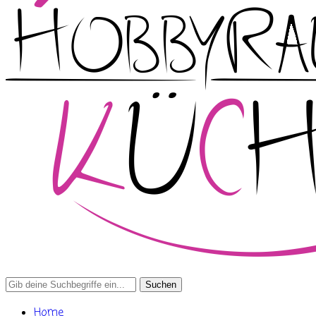
Search
for:
Home