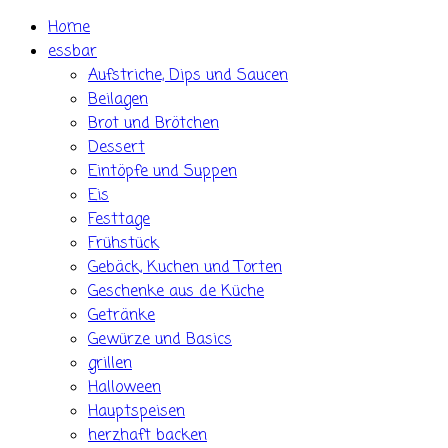
Skip
Home
to
essbar
content
Aufstriche, Dips und Saucen
Beilagen
Brot und Brötchen
Dessert
Eintöpfe und Suppen
Eis
Festtage
Frühstück
Gebäck, Kuchen und Torten
Geschenke aus de Küche
Getränke
Gewürze und Basics
grillen
Halloween
Hauptspeisen
herzhaft backen