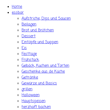
Skip
Home
to
essbar
content
Aufstriche, Dips und Saucen
Beilagen
Brot und Brötchen
Dessert
Eintöpfe und Suppen
Eis
Festtage
Frühstück
Gebäck, Kuchen und Torten
Geschenke aus de Küche
Getränke
Gewürze und Basics
grillen
Halloween
Hauptspeisen
herzhaft backen