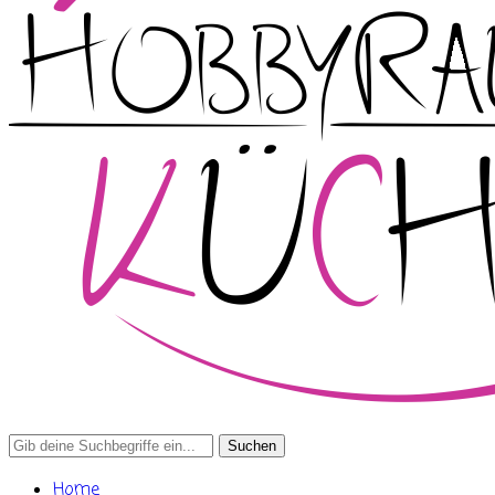
Search
for:
Home