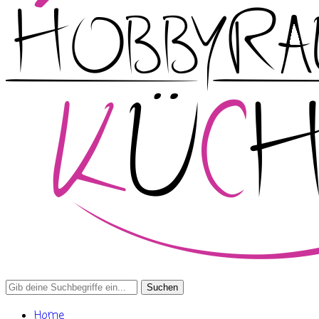
Search
for:
Home