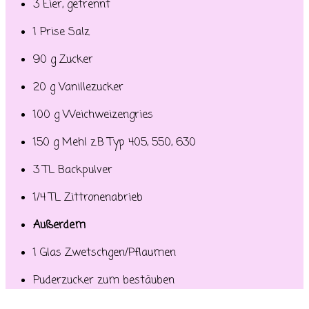
3 Eier, getrennt
1 Prise Salz
90 g Zucker
20 g Vanillezucker
100 g Weichweizengries
150 g Mehl z.B Typ 405, 550, 630
3 TL Backpulver
1/4 TL Zittronenabrieb
Außerdem
1 Glas Zwetschgen/Pflaumen
Puderzucker zum bestäuben