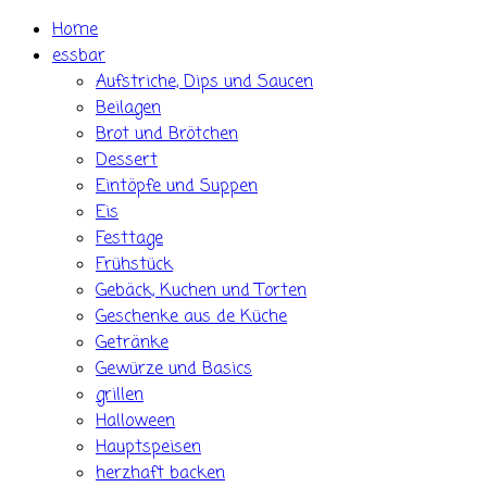
Skip
Home
to
essbar
content
Aufstriche, Dips und Saucen
Beilagen
Brot und Brötchen
Dessert
Eintöpfe und Suppen
Eis
Festtage
Frühstück
Gebäck, Kuchen und Torten
Geschenke aus de Küche
Getränke
Gewürze und Basics
grillen
Halloween
Hauptspeisen
herzhaft backen