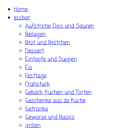
Skip
Home
to
essbar
content
Aufstriche, Dips und Saucen
Beilagen
Brot und Brötchen
Dessert
Eintöpfe und Suppen
Eis
Festtage
Frühstück
Gebäck, Kuchen und Torten
Geschenke aus de Küche
Getränke
Gewürze und Basics
grillen