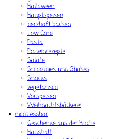
Halloween
Hauptspeisen
herzhaft backen
Low Carb
Pasta
Proteinrezepte
Salate
Smoothies und Shakes
Snacks
vegetarisch
Vorspeisen
Weihnachtsbäckerei
nicht essbar
Geschenke aus der Küche
Haushalt