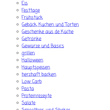
Eis
Festtage
Frühstück
Gebäck, Kuchen und Torten
Geschenke aus de Küche
Getränke
Gewürze und Basics
grillen
Halloween
Hauptspeisen
herzhaft backen
Low Carb
Pasta
Proteinrezepte
Salate