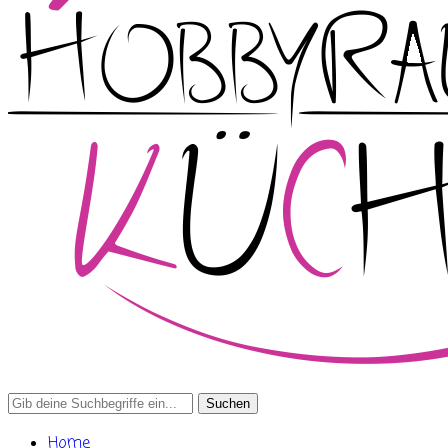
Search
for:
Home