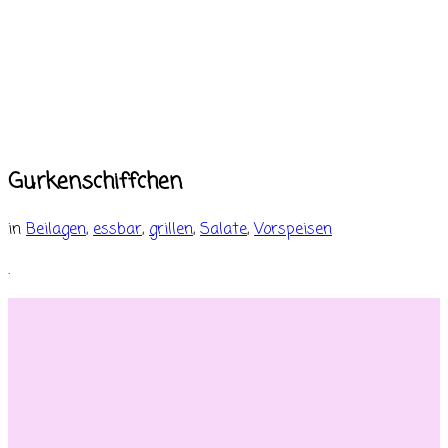
Gurkenschiffchen
in
Beilagen
,
essbar
,
grillen
,
Salate
,
Vorspeisen
.