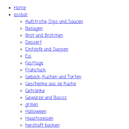
Skip
Home
to
essbar
content
Aufstriche, Dips und Saucen
Beilagen
Brot und Brötchen
Dessert
Eintöpfe und Suppen
Eis
Festtage
Frühstück
Gebäck, Kuchen und Torten
Geschenke aus de Küche
Getränke
Gewürze und Basics
grillen
Halloween
Hauptspeisen
herzhaft backen