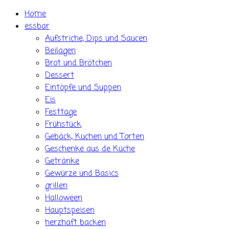
Skip
Home
to
essbar
content
Aufstriche, Dips und Saucen
Beilagen
Brot und Brötchen
Dessert
Eintöpfe und Suppen
Eis
Festtage
Frühstück
Gebäck, Kuchen und Torten
Geschenke aus de Küche
Getränke
Gewürze und Basics
grillen
Halloween
Hauptspeisen
herzhaft backen