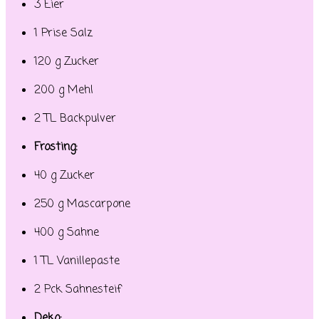
3 Eier
1 Prise Salz
120 g Zucker
200 g Mehl
2 TL Backpulver
Frosting:
40 g Zucker
250 g Mascarpone
400 g Sahne
1 TL Vanillepaste
2 Pck Sahnesteif
Deko: