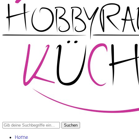
Search
for:
Home