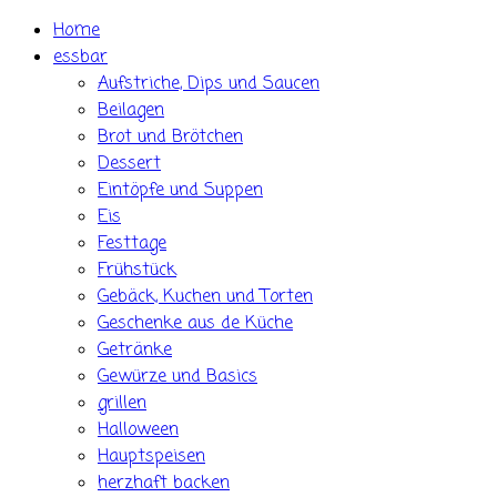
Skip
Home
to
essbar
content
Aufstriche, Dips und Saucen
Beilagen
Brot und Brötchen
Dessert
Eintöpfe und Suppen
Eis
Festtage
Frühstück
Gebäck, Kuchen und Torten
Geschenke aus de Küche
Getränke
Gewürze und Basics
grillen
Halloween
Hauptspeisen
herzhaft backen