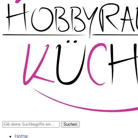
Search
for:
Home