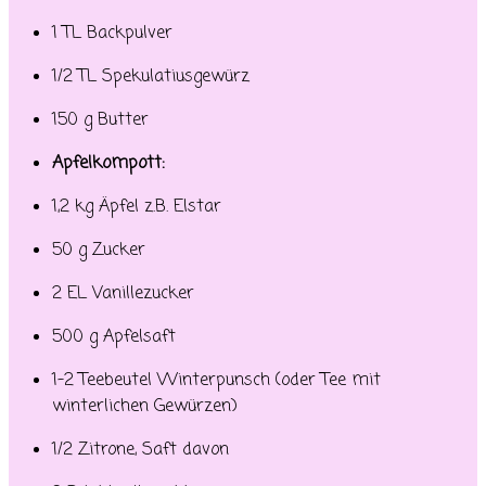
1 TL Backpulver
1/2 TL Spekulatiusgewürz
150 g Butter
Apfelkompott:
1,2 kg Äpfel z.B. Elstar
50 g Zucker
2 EL Vanillezucker
500 g Apfelsaft
1-2 Teebeutel Winterpunsch (oder Tee mit
winterlichen Gewürzen)
1/2 Zitrone, Saft davon