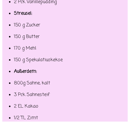
2 Pck Vanillepudding
Streusel:
150 g Zucker
150 g Butter
170 g Mehl
150 g Spekulatiuskekse
Außerdem:
800g Sahne, kalt
3 Pck Sahnesteif
2 EL Kakao
1/2 TL Zimt