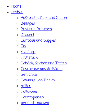
Skip
Home
to
essbar
content
Aufstriche, Dips und Saucen
Beilagen
Brot und Brötchen
Dessert
Eintöpfe und Suppen
Eis
Festtage
Frühstück
Gebäck, Kuchen und Torten
Geschenke aus de Küche
Getränke
Gewürze und Basics
grillen
Halloween
Hauptspeisen
herzhaft backen