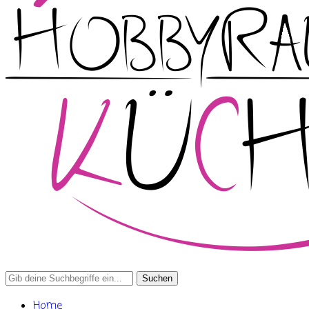
Search
for:
Home