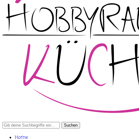
Search
for:
Home