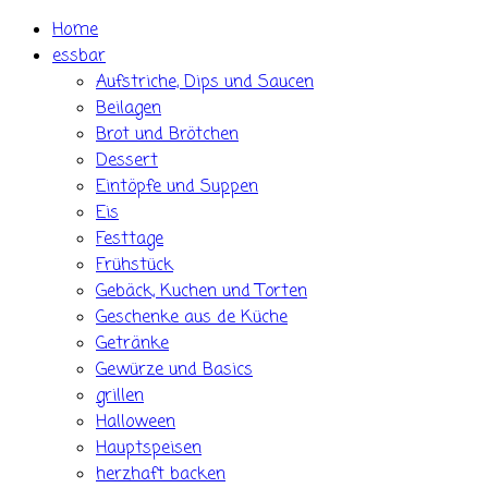
Skip
Home
to
essbar
content
Aufstriche, Dips und Saucen
Beilagen
Brot und Brötchen
Dessert
Eintöpfe und Suppen
Eis
Festtage
Frühstück
Gebäck, Kuchen und Torten
Geschenke aus de Küche
Getränke
Gewürze und Basics
grillen
Halloween
Hauptspeisen
herzhaft backen