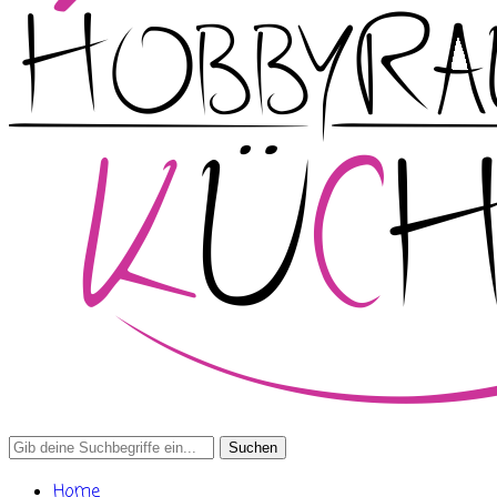
Search
for:
Home