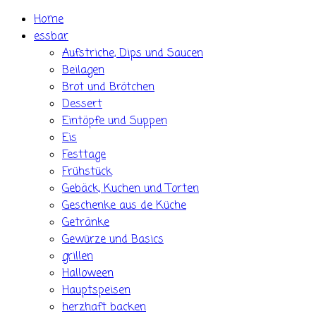
Skip
Home
to
essbar
content
Aufstriche, Dips und Saucen
Beilagen
Brot und Brötchen
Dessert
Eintöpfe und Suppen
Eis
Festtage
Frühstück
Gebäck, Kuchen und Torten
Geschenke aus de Küche
Getränke
Gewürze und Basics
grillen
Halloween
Hauptspeisen
herzhaft backen