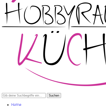
Search
for:
Home