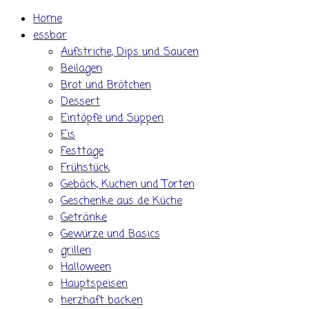
Skip
Home
to
essbar
content
Aufstriche, Dips und Saucen
Beilagen
Brot und Brötchen
Dessert
Eintöpfe und Suppen
Eis
Festtage
Frühstück
Gebäck, Kuchen und Torten
Geschenke aus de Küche
Getränke
Gewürze und Basics
grillen
Halloween
Hauptspeisen
herzhaft backen