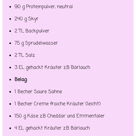
90 g Proteinpulver, neutral
240 g Skyr
2 TL Backpulver
75 g Sprudelwasser
2 TL Salz
3 EL gehackt Kräuter z.B Bärlauch
Belag:
1 Becher Saure Sahne
1 Becher Creme fraiche Kräuter (leicht)
150 g Käse z.B Cheddar und Emmentaler
4 EL gehackt Kräuter z.B Bärlauch