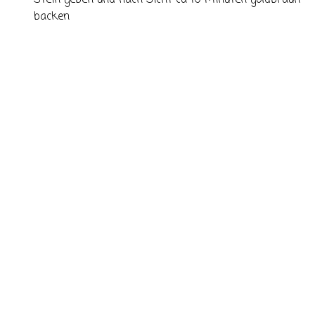
Stein geben und nach Sicht ca 10 Minuten goldbraun
backen