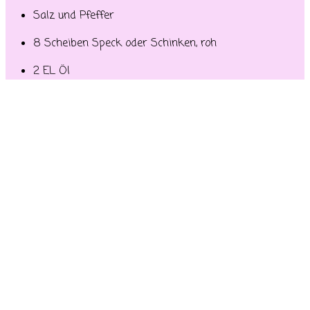
Salz und Pfeffer
8 Scheiben Speck oder Schinken, roh
2 EL Öl