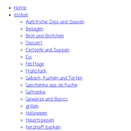
Skip
Home
to
essbar
content
Aufstriche, Dips und Saucen
Beilagen
Brot und Brötchen
Dessert
Eintöpfe und Suppen
Eis
Festtage
Frühstück
Gebäck, Kuchen und Torten
Geschenke aus de Küche
Getränke
Gewürze und Basics
grillen
Halloween
Hauptspeisen
herzhaft backen