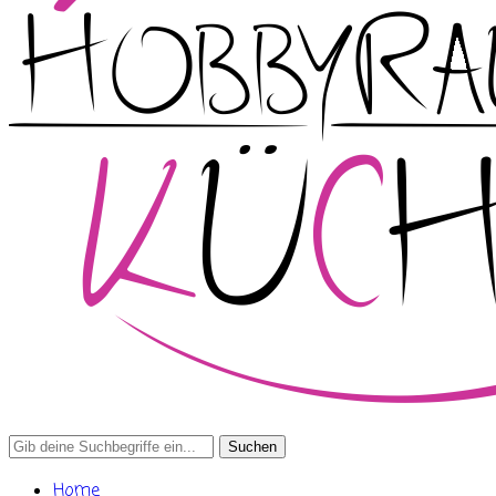
Search
for:
Home