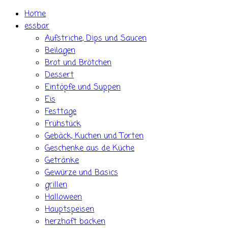
Skip
Home
to
essbar
content
Aufstriche, Dips und Saucen
Beilagen
Brot und Brötchen
Dessert
Eintöpfe und Suppen
Eis
Festtage
Frühstück
Gebäck, Kuchen und Torten
Geschenke aus de Küche
Getränke
Gewürze und Basics
grillen
Halloween
Hauptspeisen
herzhaft backen