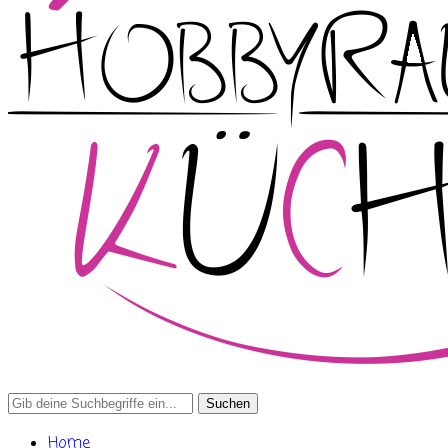
Search
for:
Home