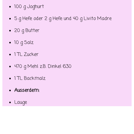
100 g Joghurt
5 g Hefe oder 2 g Hefe und 40 g Livito Madre
20 g Butter
10 g Salz
1 TL Zucker
470 g Mehl z.B. Dinkel 630
1 TL Backmalz
Ausserdem:
Lauge