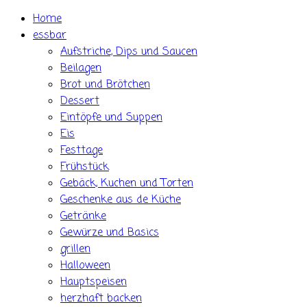
Skip
Home
to
essbar
content
Aufstriche, Dips und Saucen
Beilagen
Brot und Brötchen
Dessert
Eintöpfe und Suppen
Eis
Festtage
Frühstück
Gebäck, Kuchen und Torten
Geschenke aus de Küche
Getränke
Gewürze und Basics
grillen
Halloween
Hauptspeisen
herzhaft backen