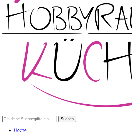
Search
for:
Home