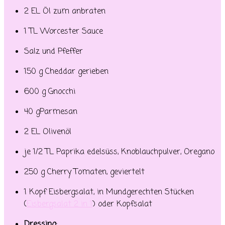
2 EL Öl zum anbraten
1 TL Worcester Sauce
Salz und Pfeffer
150 g Cheddar gerieben
600 g Gnocchi
40 gParmesan
2 EL Olivenöl
je 1/2 TL Paprika edelsüss, Knoblauchpulver, Oregano
250 g Cherry Tomaten, geviertelt
1 Kopf Eisbergsalat, in Mundgerechten Stücken
(
Eisbergsalat 2 in 1
) oder Kopfsalat
Dressing: