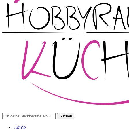
Search
for:
Home