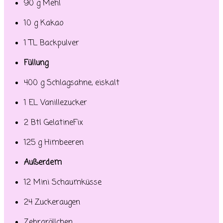
90 g Mehl
10 g Kakao
1 TL Backpulver
Füllung
400 g Schlagsahne, eiskalt
1 EL Vanillezucker
2 Btl GelatineFix
125 g Himbeeren
Außerdem
12 Mini Schaumküsse
24 Zuckeraugen
Zebraröllchen