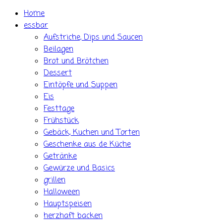
Skip
Home
to
essbar
content
Aufstriche, Dips und Saucen
Beilagen
Brot und Brötchen
Dessert
Eintöpfe und Suppen
Eis
Festtage
Frühstück
Gebäck, Kuchen und Torten
Geschenke aus de Küche
Getränke
Gewürze und Basics
grillen
Halloween
Hauptspeisen
herzhaft backen