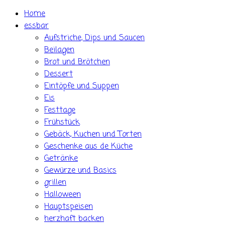
Skip
Home
to
essbar
content
Aufstriche, Dips und Saucen
Beilagen
Brot und Brötchen
Dessert
Eintöpfe und Suppen
Eis
Festtage
Frühstück
Gebäck, Kuchen und Torten
Geschenke aus de Küche
Getränke
Gewürze und Basics
grillen
Halloween
Hauptspeisen
herzhaft backen