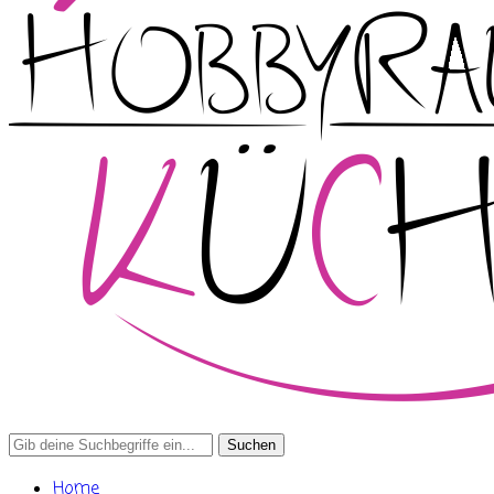
Search
for:
Home