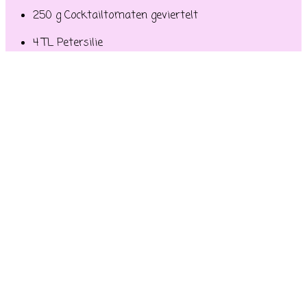
250 g Cocktailtomaten geviertelt
4 TL Petersilie