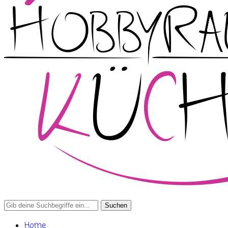
Search
for:
Home