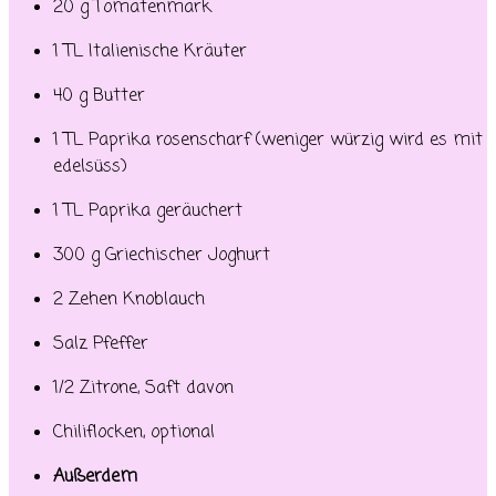
20 g Tomatenmark
1 TL Italienische Kräuter
40 g Butter
1 TL Paprika rosenscharf (weniger würzig wird es mit
edelsüss)
1 TL Paprika geräuchert
300 g Griechischer Joghurt
2 Zehen Knoblauch
Salz Pfeffer
1/2 Zitrone, Saft davon
Chiliflocken, optional
Außerdem