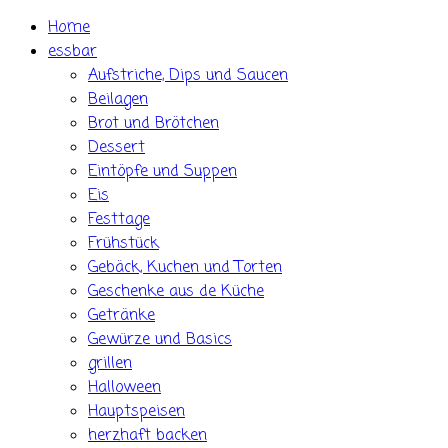
Skip
Home
to
essbar
content
Aufstriche, Dips und Saucen
Beilagen
Brot und Brötchen
Dessert
Eintöpfe und Suppen
Eis
Festtage
Frühstück
Gebäck, Kuchen und Torten
Geschenke aus de Küche
Getränke
Gewürze und Basics
grillen
Halloween
Hauptspeisen
herzhaft backen