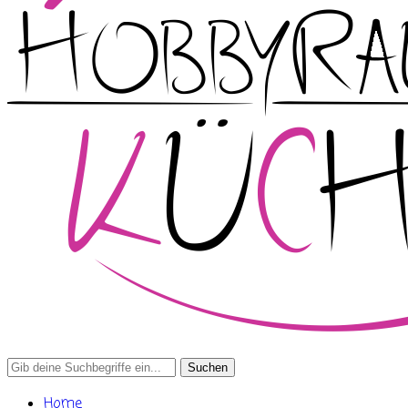
Search
for:
Home