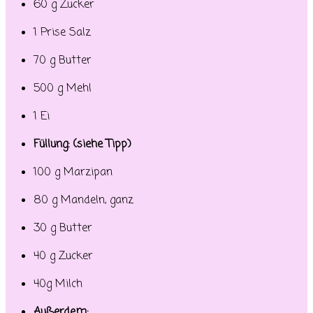
60 g Zucker
1 Prise Salz
70 g Butter
500 g Mehl
1 Ei
Füllung: (siehe Tipp)
100 g Marzipan
80 g Mandeln, ganz
30 g Butter
40 g Zucker
40g Milch
Außerdem: