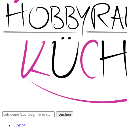
Search
for:
Home