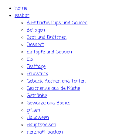
Skip
Home
to
essbar
content
Aufstriche, Dips und Saucen
Beilagen
Brot und Brötchen
Dessert
Eintöpfe und Suppen
Eis
Festtage
Frühstück
Gebäck, Kuchen und Torten
Geschenke aus de Küche
Getränke
Gewürze und Basics
grillen
Halloween
Hauptspeisen
herzhaft backen