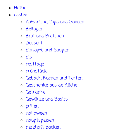
Skip
Home
to
essbar
content
Aufstriche, Dips und Saucen
Beilagen
Brot und Brötchen
Dessert
Eintöpfe und Suppen
Eis
Festtage
Frühstück
Gebäck, Kuchen und Torten
Geschenke aus de Küche
Getränke
Gewürze und Basics
grillen
Halloween
Hauptspeisen
herzhaft backen