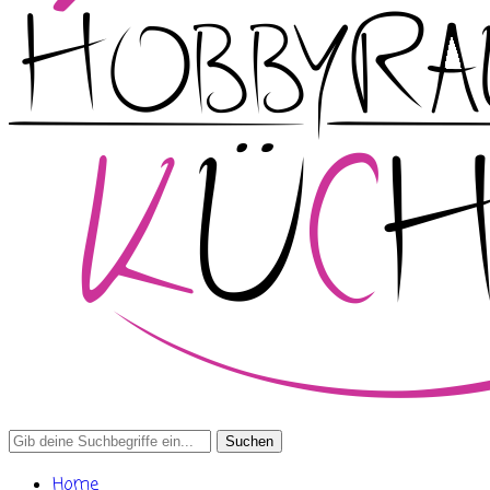
Search
for:
Home