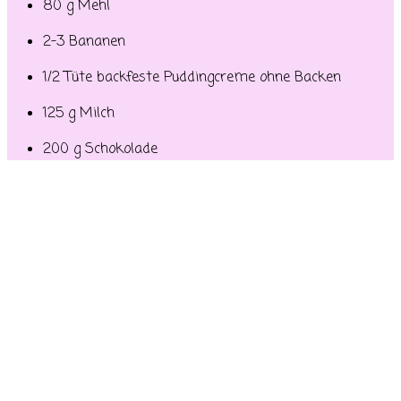
80 g Mehl
2-3 Bananen
1/2 Tüte backfeste Puddingcreme ohne Backen
125 g Milch
200 g Schokolade