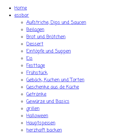
Skip
Home
to
essbar
content
Aufstriche, Dips und Saucen
Beilagen
Brot und Brötchen
Dessert
Eintöpfe und Suppen
Eis
Festtage
Frühstück
Gebäck, Kuchen und Torten
Geschenke aus de Küche
Getränke
Gewürze und Basics
grillen
Halloween
Hauptspeisen
herzhaft backen