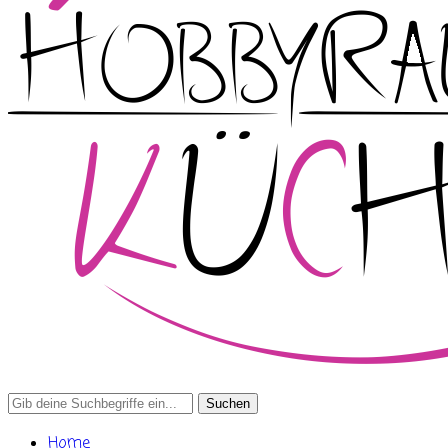
Search
for:
Home