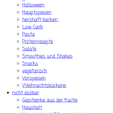
Halloween
Hauptspeisen
herzhaft backen
Low Carb
Pasta
Proteinrezepte
Salate
Smoothies und Shakes
Snacks
vegetarisch
Vorspeisen
Weihnachtsbäckerei
nicht essbar
Geschenke aus der Küche
Haushalt