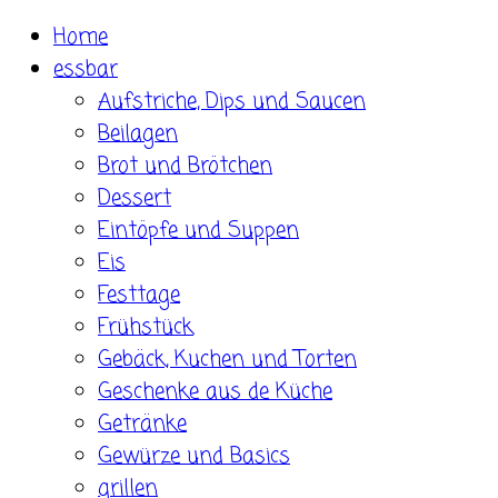
Skip
Home
to
essbar
content
Aufstriche, Dips und Saucen
Beilagen
Brot und Brötchen
Dessert
Eintöpfe und Suppen
Eis
Festtage
Frühstück
Gebäck, Kuchen und Torten
Geschenke aus de Küche
Getränke
Gewürze und Basics
grillen