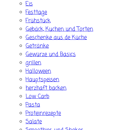
Eis
Festtage
Frühstück
Gebäck, Kuchen und Torten
Geschenke aus de Küche
Getränke
Gewürze und Basics
grillen
Halloween
Hauptspeisen
herzhaft backen
Low Carb
Pasta
Proteinrezepte
Salate