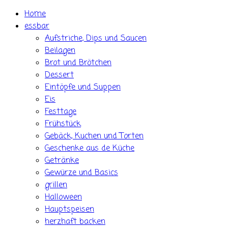
Skip
Home
to
essbar
content
Aufstriche, Dips und Saucen
Beilagen
Brot und Brötchen
Dessert
Eintöpfe und Suppen
Eis
Festtage
Frühstück
Gebäck, Kuchen und Torten
Geschenke aus de Küche
Getränke
Gewürze und Basics
grillen
Halloween
Hauptspeisen
herzhaft backen