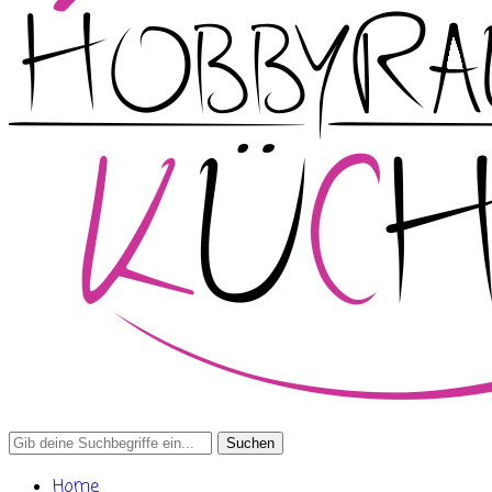
Search
for:
Home