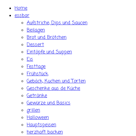
Skip
Home
to
essbar
content
Aufstriche, Dips und Saucen
Beilagen
Brot und Brötchen
Dessert
Eintöpfe und Suppen
Eis
Festtage
Frühstück
Gebäck, Kuchen und Torten
Geschenke aus de Küche
Getränke
Gewürze und Basics
grillen
Halloween
Hauptspeisen
herzhaft backen