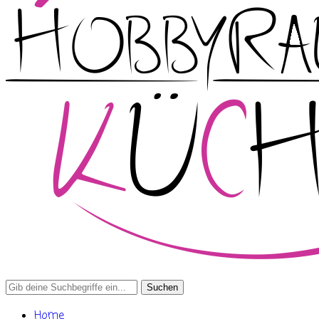
Search
for:
Home