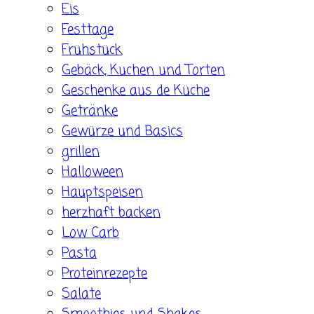
Eis
Festtage
Frühstück
Gebäck, Kuchen und Torten
Geschenke aus de Küche
Getränke
Gewürze und Basics
grillen
Halloween
Hauptspeisen
herzhaft backen
Low Carb
Pasta
Proteinrezepte
Salate