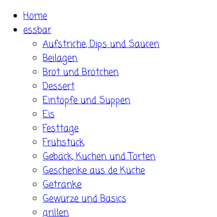
Skip
Home
to
essbar
content
Aufstriche, Dips und Saucen
Beilagen
Brot und Brötchen
Dessert
Eintöpfe und Suppen
Eis
Festtage
Frühstück
Gebäck, Kuchen und Torten
Geschenke aus de Küche
Getränke
Gewürze und Basics
grillen