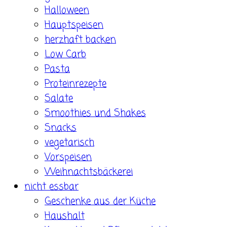
Halloween
Hauptspeisen
herzhaft backen
Low Carb
Pasta
Proteinrezepte
Salate
Smoothies und Shakes
Snacks
vegetarisch
Vorspeisen
Weihnachtsbäckerei
nicht essbar
Geschenke aus der Küche
Haushalt